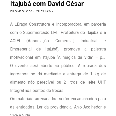
Itajubá com David César
30 de Janeiro de 2020 às 14:58
A LBraga Construtora e Incorporadora, em parceria
com o
Supermercado LM
,
Prefeitura de Itajubá
e a
ACIEI
(Associação Comercial, Industrial e
Empresarial de Itajubá), promove a palestra
motivacional em Itajubá “A mágica da vida” – por
David César
O evento será aberto ao público. A retirada dos
. Ela ocorrerá no dia 18 de fevereiro, às
19:30, no Teatro Municipal Christiane Riêra.
ingressos se dá mediante a entrega de 1 kg de
alimento não perecível ou 2 litros de leite UHT
Integral nos pontos de trocas.
Os materiais arrecadados serão encaminhados para
as entidades: Lar da providência, Anjo Acolhedor e
Viva a Vida.