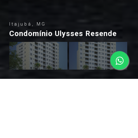
Itajubá, MG
Condomínio Ulysses Resende
SOBRE
O empreendimento mais bem localizado de Itajubá, se
encontra na Avenida Cesário Alvim, 68 – centro da cidade