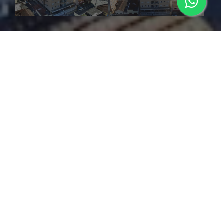
SOBRE
Esse empreendimento pode ser considerado um divisor de
águas na arquitetura da cidade de Itajubá. Visionária, a
Construtora LBraga trouxe um designer moderno para os
prédios e mais leveza para a cidade ao desenvolver esse
projeto que foi entregue em junho de 2013. O
empreendimento sai do óbvio dos tradicionais prédios
“fechados” e básicos da cidade e inova, projetando
movimento e uma moldura diferenciada. Possui térreo e